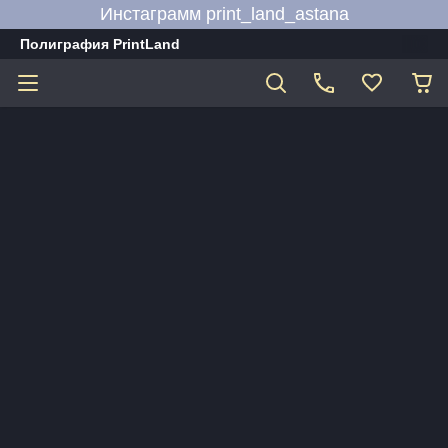
Инстаграмм print_land_astana
Полиграфия PrintLand