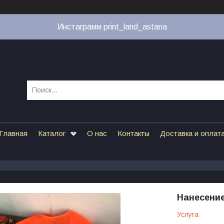
Инстаграмм print_land_astana
Главная
Каталог
О нас
Контакты
Доставка и оплат
Нанесение
Услуга