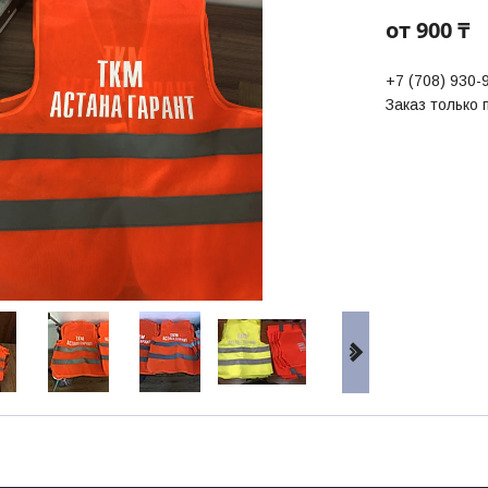
от
900 ₸
+7 (708) 930-
Заказ только