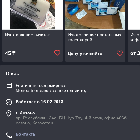
Изготовление визиток
Изготовление настольных
Изго
календарей
каф
45
₸
от
Цену уточняйте
О нас
Рейтинг не сформирован
Менее 5 отзывов за последний год
Работает с 16.02.2018
г. Астана
пр. Республики, 34а, БЦ Нур Тау, 4-й этаж, офис 406б,
Астана, Казахстан
Контакты