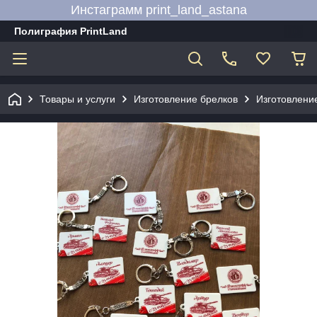
Инстаграмм print_land_astana
Полиграфия PrintLand
Товары и услуги
Изготовление брелков
Изготовлени