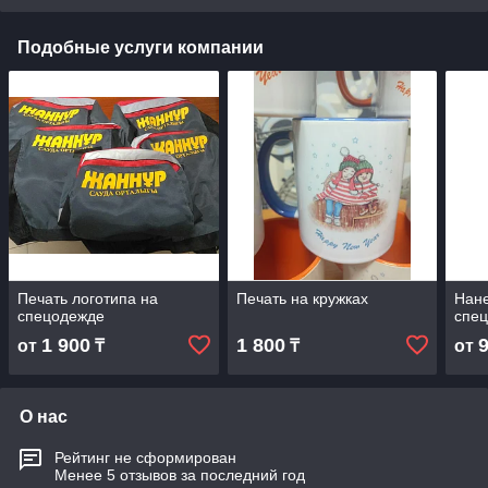
Подобные услуги компании
Печать логотипа на
Печать на кружках
Нане
спецодежде
спе
1 900
1 800
от
₸
₸
от
О нас
Рейтинг не сформирован
Менее 5 отзывов за последний год